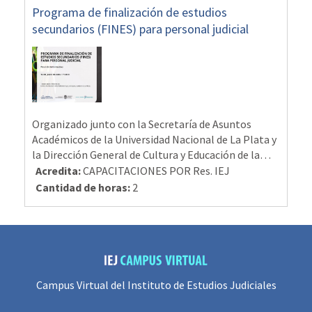
Programa de finalización de estudios
secundarios (FINES) para personal judicial
Organizado junto con la Secretaría de Asuntos
Académicos de la Universidad Nacional de La Plata y
la Dirección General de Cultura y Educación de la
Provincia de Buenos Aires /
Acredita
:
CAPACITACIONES POR Res. IEJ
Reunión informativa
: 1
6
de julio de 2026, a las 11 h. /
MODALIDAD PRESENCIAL
Cantidad de horas
:
2
/
Lugar:
Edificio Sergio Karakachoff, UNLP, (48 entre 6 y
7, entrepiso, auditorio 3, La Plata) /
LA CLAVE DE
MATRICULACIÓN SE FACILITARÁ EN EL ENCUENTRO
PRESENCIAL
Campus Virtual del Instituto de Estudios Judiciales