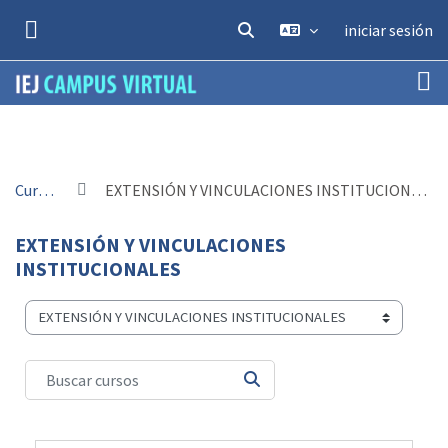
Salta al contenido principal
iniciar sesión
SELECTOR DE BÚSQUEDA DE EN
PANEL LATERAL
Cursos
EXTENSIÓN Y VINCULACIONES INSTITUCIONALES
EXTENSIÓN Y VINCULACIONES
INSTITUCIONALES
Categorías
Buscar cursos
BUSCAR CURSOS