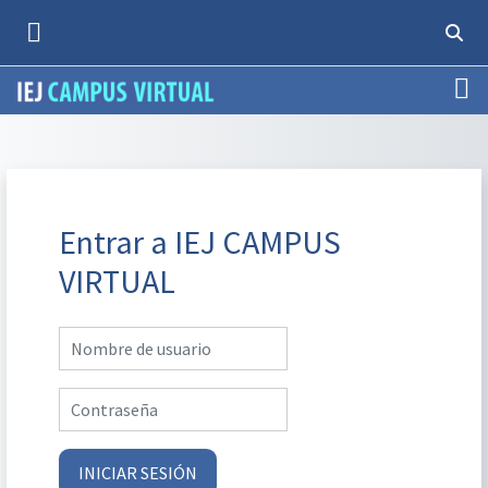
Salta al contenido principal
SELEC
PANEL LATERAL
Entrar a IEJ CAMPUS
VIRTUAL
Saltar a creación de una nueva cuenta
Nombre de usuario
Contraseña
INICIAR SESIÓN