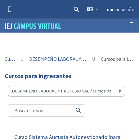
Salta al contenido principal
iniciar sesión
SELECTOR DE BÚSQUEDA DE EN
PANEL LATERAL
Cursos
DESEMPEÑO LABORAL Y PROFESIONAL
Cursos para ingresantes
Cursos para ingresantes
Categorías
Buscar cursos
BUSCAR CURSOS
Curso Sistema Augusta Autogestionado (para